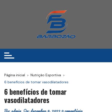
Ir
para
o
conteúdo
Página inicial
Nutrição Esportiva
6 benefícios de tomar vasodilatadores
6 benefícios de tomar
vasodilatadores
By:
admin
On:
dezembro 6, 2022
0 comentário