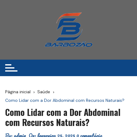
Ir
para
o
conteúdo
Página inicial
Saúde
Como Lidar com a Dor Abdominal com Recursos Naturais?
Como Lidar com a Dor Abdominal
com Recursos Naturais?
By:
admin
On:
fevereiro 25, 2025
0 comentário