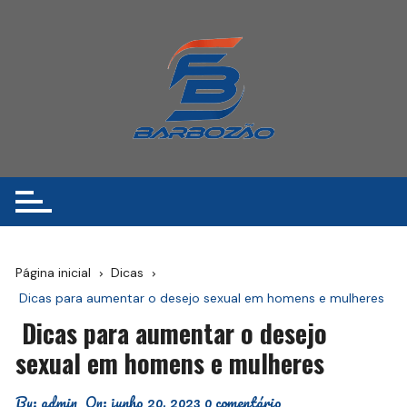
Ir
para
o
conteúdo
Página inicial
Dicas
Dicas para aumentar o desejo sexual em homens e mulheres
Dicas para aumentar o desejo
sexual em homens e mulheres
By:
admin
On:
junho 20, 2023
0 comentário