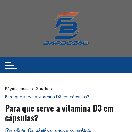
Ir
para
o
conteúdo
Página inicial
Saúde
Para que serve a vitamina D3 em cápsulas?
Para que serve a vitamina D3 em
cápsulas?
By:
admin
On:
abril 22, 2025
0 comentário