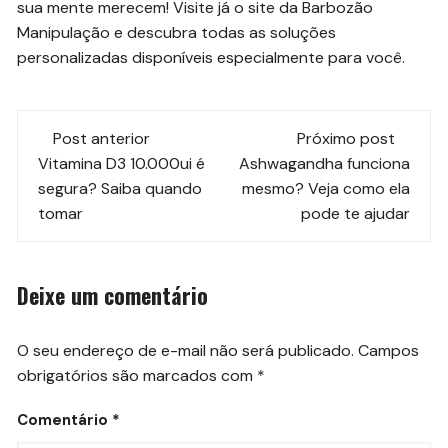
sua mente merecem! Visite já o site da Barbozão
Manipulação e descubra todas as soluções
personalizadas disponíveis especialmente para você.
Navegação
Post anterior
Próximo post
de
Vitamina D3 10.000ui é
Ashwagandha funciona
segura? Saiba quando
mesmo? Veja como ela
post
tomar
pode te ajudar
Deixe um comentário
O seu endereço de e-mail não será publicado.
Campos
obrigatórios são marcados com
*
Comentário
*