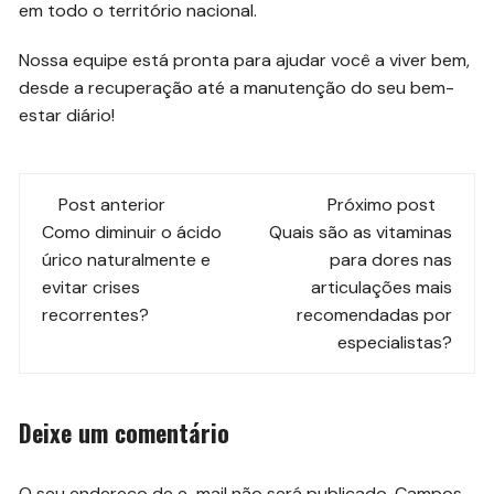
em todo o território nacional.
Nossa equipe está pronta para ajudar você a viver bem,
desde a recuperação até a manutenção do seu bem-
estar diário!
Navegação
Post anterior
Próximo post
de
Como diminuir o ácido
Quais são as vitaminas
úrico naturalmente e
para dores nas
post
evitar crises
articulações mais
recorrentes?
recomendadas por
especialistas?
Deixe um comentário
O seu endereço de e-mail não será publicado.
Campos