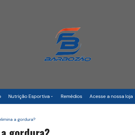
o
Nutrição Esportiva
Remédios
Acesse a nossa loja
Desempenho Fisico
limina a gordura?
 a gordura?