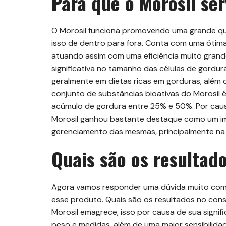
Para que o Morosil se
O Morosil funciona promovendo uma grande qu
isso de dentro para fora. Conta com uma ótima
atuando assim com uma eficiência muito gran
significativa no tamanho das células de gordur
geralmente em dietas ricas em gorduras, além da
conjunto de substâncias bioativas do Morosil 
acúmulo de gordura entre 25% e 50%. Por cau
Morosil ganhou bastante destaque como um i
gerenciamento das mesmas, principalmente na 
Quais são os resultad
Agora vamos responder uma dúvida muito com
esse produto. Quais são os resultados no con
Morosil emagrece, isso por causa de sua signif
peso e medidas, além de uma maior sensibilidade